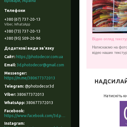
Бровари, Україна
+380 (67) 737-20-13
Viber, WhatsApp
+380 (73) 737-20-13
+380 (95) 509-20-96
Відео огляд тексту
Натискаємо на фото
відео наших текстур
https://photodecor.com.ua
3d.photodecor@gmail.com
https://m.me/380677372013
НАДСИЛАЙТЕ
@photodecor3d
380677372013
Натисніть к
380677372013
Facebook
https://www.facebook.com/3d.photodecor/
Instagram