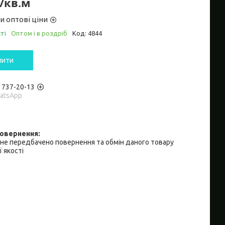
₴/кв.м
и оптові ціни
ті
Оптом і в роздріб
Код:
4844
пити
) 737-20-13
hatsApp
не передбачено повернення та обмін даного товару
 якості