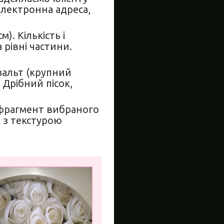
електронна адреса,
. Кількість і
рівні частини.
азальт (крупний
 Дрібний пісок,
(фрагмент вибраного
 з текстурою