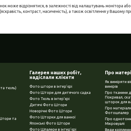
ідтінок може відрізнятися, в залежності від налаштувань монітора а
(яскравість, контраст, насиченість), а також освітлення у Вашому п
Галерея наших робіт,
Про матер
надіслали клієнти
Як виміряти в
Фото штори в інтер'єрі
вимірів
та тюль)
Фото Штори для дитячого садка
Про тканини 
Покривал, ска
Фото Тюль в інтер'єрі
шторок для в
Дитячі Фото Штори
Про матеріали
Новорічні Фото Штори
Фотошпалер
Фото Шторки для ванної
(Штори та
Про однотонни
Японські Фото Штори
Мікровуалі
Фото Шпалери в інтер'єрі
Види кріплен