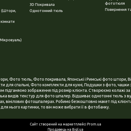
фототюля
3D Покривала
Повернення та
і (Штори,
Однотонний тюль
 кімнати
Мікровуаль)
и, Фото тюль, Фото покривала, Японські і Римські фото штори, Ві
и для спальні, Фото комплекти для кухні, Подушки з фото, чашки з
 підганяємо зображення під розмір клієнта. Створюємо колажі за 
ілька видів текстур для фото шпалер. Відшиває однотонні тюль з ву
х, вінілових фотошпалерах. Робимо безкоштовно макет під клієнта
для нього картинки, то він може вибрати її в фотобанку.
Сайт створений на маркетплейсі
Prom.ua
Продавець на Bigl.ua