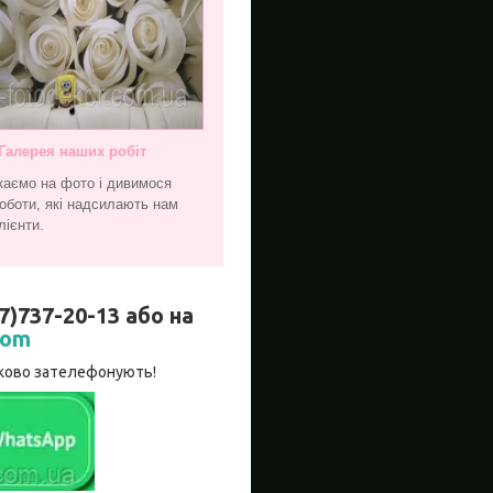
Галерея наших робіт
каємо на фото і дивимося
оботи, які надсилають нам
лієнти.
737-20-13 або на
com
язково зателефонують!