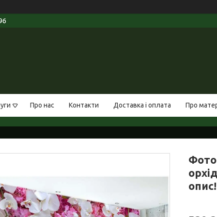
96
луги
Про нас
Контакти
Доставка і оплата
Про мате
Фото
орхід
опис!