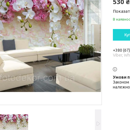
530 
Показат
В наявнос
Ку
+380 (67
Viber, W
Законом 
належної