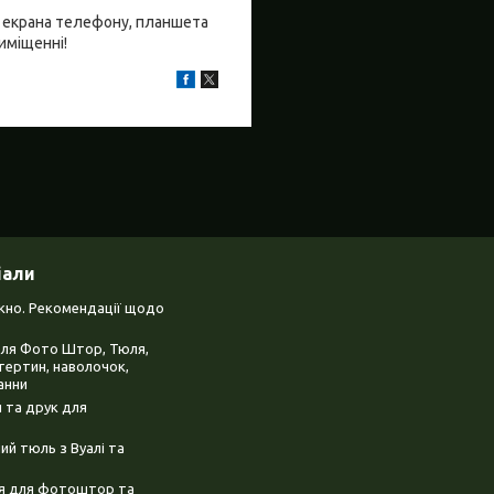
бо екрана телефону, планшета
риміщенні!
іали
ікно. Рекомендації щодо
для Фото Штор, Тюля,
тертин, наволочок,
анни
 та друк для
й тюль з Вуалі та
ня для фотоштор та