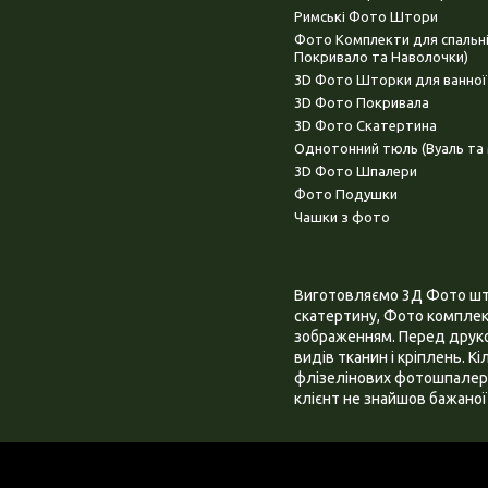
Римські Фото Штори
Фото Комплекти для спальн
Покривало та Наволочки)
3D Фото Шторки для ванної
3D Фото Покривала
3D Фото Скатертина
Однотонний тюль (Вуаль та 
3D Фото Шпалери
Фото Подушки
Чашки з фото
Виготовляємо 3Д Фото штор
скатертину, Фото комплект
зображенням. Перед друком
видів тканин і кріплень. К
флізелінових фотошпалера
клієнт не знайшов бажаної 