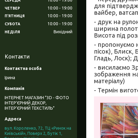
СЕРЕДА
для підтвердж
10:00
19:00
ЧЕТВЕР
вайбер, ватсап,
10:00
19:00
ПʼЯТНИЦЯ
- друк на руло
10:00
19:00
СУБОТА
ширина полоте
Вихідний
НЕДІЛЯ
Висота під роз
- пропонуємо н
пісок), Блиск,
Контакти
Гладь, Лоск); 
- висилаємо З
зображення на
Ірина
матеріалу)
- Термін вигот
ІНТЕРНЕТ МАГАЗИН "3D - ФОТО
ІНТЕР’ЄРНИЙ ДЕКОР,
ІНТЕР’ЄРНИЙ ТЕКСТИЛЬ"
вул. Короленко, 72, ТЦ «Ринок на
Київській», Поверх 2, Бутік 1,