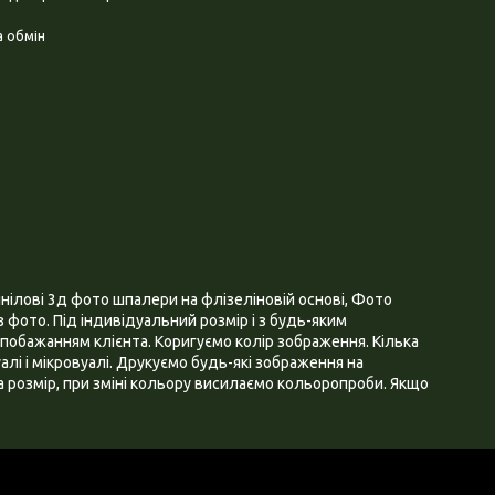
 обмін
нілові 3д фото шпалери на флізеліновій основі, Фото
 фото. Під індивідуальний розмір і з будь-яким
побажанням клієнта. Коригуємо колір зображення. Кілька
алі і мікровуалі. Друкуємо будь-які зображення на
 розмір, при зміні кольору висилаємо кольоропроби. Якщо