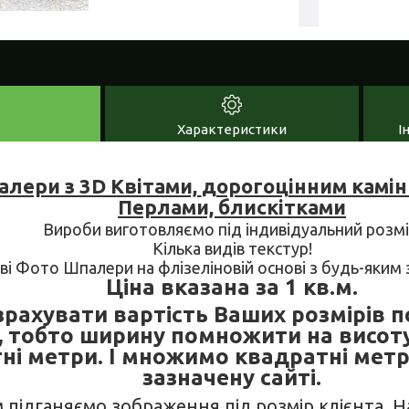
Характеристики
І
лери з 3D Квітами,
дорогоцінним камін
Перлами, блискітками
Вироби виготовляємо під індивідуальний розмі
Кілька видів текстур!
ові Фото Шпалери на флізеліновій основі з будь-яки
Ціна вказана за 1 кв.м.
рахувати вартість Ваших розмірів п
, тобто ширину помножити на висот
ні метри. І множимо квадратні метр
зазначену сайті.
м підганяємо зображення під розмір клієнта. 