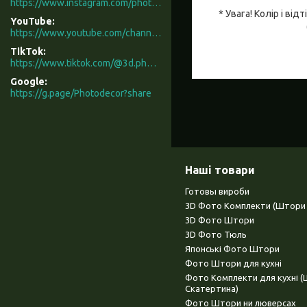
https://www.instagram.com/photodecor.com.ua/
* Увага! Колір і в
YouTube
https://www.youtube.com/channel/UCXCUerfqRY1Pw7-IptdbqyA/videos
TikTok
https://www.tiktok.com/@3d.photodecor?is_from_webapp=1&sender_device=pc
Google
https://g.page/Photodecor?share
Наші товари
Готовы вироби
3D Фото Комплекти (Штори 
3D Фото Штори
3D Фото Тюль
Японські Фото Штори
Фото Штори для кухні
Фото Комплекти для кухні 
Скатертина)
Фото Штори ни люверсах