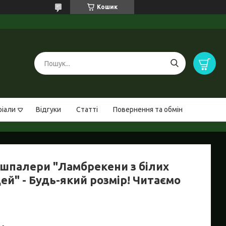
Кошик
ріали
Відгуки
Статті
Повернення та обмін
шпалери "Ламбрекени з білих
ей" - Будь-який розмір! Читаємо