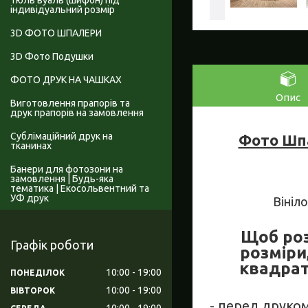
Тюль вуаль (шифон) під
індивідуальний розмір
3D ФОТО ШПАЛЕРИ
3D Фото Подушки
ФОТО ДРУК НА ЧАШКАХ
Опис
Виготовлення прапорів та
друк прапорів на замовлення
Сублімаційний друк на
Фото Шпа
тканинах
Банери для фотозони на
замовлення | Будь-яка
тематика | Екосольвентний та
УФ друк
Вініл
Щоб роз
Графік роботи
розміри
квадрат
10:00
19:00
ПОНЕДІЛОК
10:00
19:00
ВІВТОРОК
- перед друко
10:00
19:00