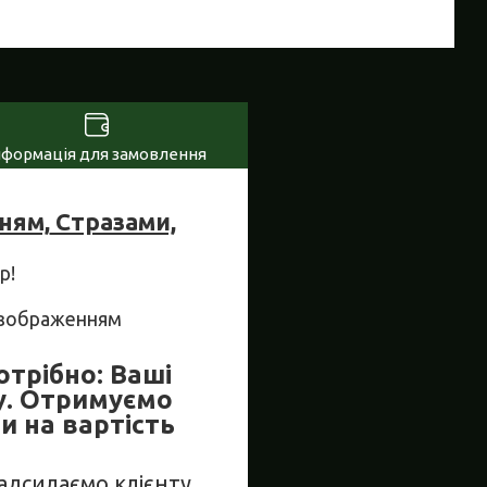
нформація для замовлення
ням,
Стразами,
р!
м зображенням
отрібно: Ваші
у. Отримуємо
и на вартість
Надсилаємо клієнту