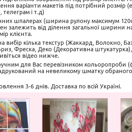
ення варіанти макетів під потрібний розмір (
 телеграм і т.д)
нних шпалерах (ширина рулону максимум 120см)
н залежить від ділення загальної ширини на 
мір клієнта.
а вибір кілька текстур (Жаккард, Волокно, Б
 Бриз, Фреска, Деко (Декоративна штукатурка),
Дивіться відео нижче.
ручним для Вас перевізником кольоропроби 
друкований на невеликому шматку обраного
овлення 3-6 днів. Доставка по всій Україні.