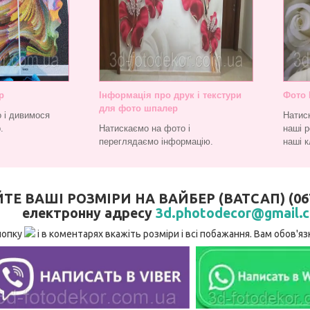
р
Інформація про друк і текстури
Фото 
для фото шпалер
 і дивимося
Натис
.
Натискаємо на фото і
наші р
переглядаємо інформацію.
наші к
 ВАШІ РОЗМІРИ НА ВАЙБЕР (ВАТСАП) (067)
електронну адресу
3d.photodecor@gmail.
нопку
і в коментарях вкажіть розміри і всі побажання. Вам обов'