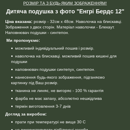
РОЗМІР ТА З БУДЬ-ЯКИМ ЗОБРАЖЕННЯМ!
Дитяча подушка з фото "Енгрі Бердс 12"
Ціна вказана:
розмір - 32см х 48см. Наволочка на блискавці.
Зображення з двох сторін. Матеріал наволочки - Блекаут.
Наповнювач подушки - синтепон.
Ми пропонуємо:
можливий індивідуальний пошив і розмір.
наволочка на блискавці. можливий пошив кишені для
подушки
наповнювач подушки синтепух, синтепон.
нанесення будь-якого зображення, підганяємо
картинку під Ваш розмір.
тканина не линяє, не вигоряє - 100 % гарантія
фарба не має запаху, абсолютно нешкідлива
термін виготовлення 3-7 днів
Догляд за виробом:
прати при температурі не вище 30 С
не використовувати відбілюючі засоби