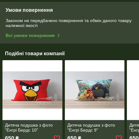
Умови повернення
Законом не передбачено повернення та обмін даного товару
належної якості
Всі умови повернення
Подібні товари компанії
Дитяча подушка з фото
Дитяча подушка з фото
Дитя
"Енгрі Бердс 10"
"Енгрі Бердс 9"
"Енг
650
650
650
₴
₴