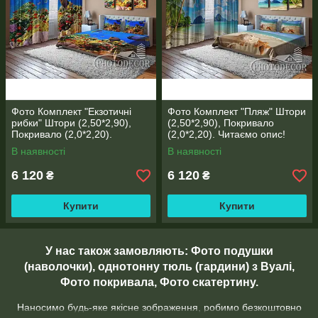
Фото Комплект "Екзотичні
Фото Комплект "Пляж" Штори
рибки" Штори (2,50*2,90),
(2,50*2,90), Покривало
Покривало (2,0*2,20).
(2,0*2,20). Читаємо опис!
Читаємо опис!
В наявності
В наявності
6 120
6 120
₴
₴
Купити
Купити
У нас також замовляють: Фото подушки
(наволочки), однотонну тюль (гардини) з Вуалі,
Фото покривала, Фото скатертину.
Наносимо будь-яке якісне зображення, робимо безкоштовно