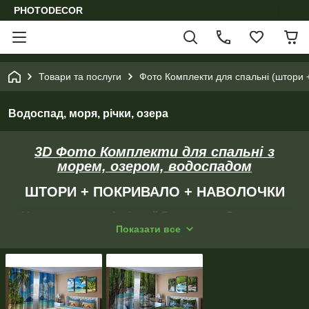
PHOTODECOR
Товари та послуги
Фото Комплекти для спальні (штори 
Водоспад, моря, річки, озера
3D Фото Комплекти для спальні з
морем, озером, водоспадом
ШТОРИ + ПОКРИВАЛО + НАВОЛОЧКИ
На кожному вподобаний Вам товар Ви можете
Показати все
замовити прорахунок на потрібний Вам розмір!
Написати нам або попросити Вам
передзвонити
(для України)
.
Також для Фотоштор, фотопокрывал і фотонавочек
Ви можете вибрати картинку з інших каталогів