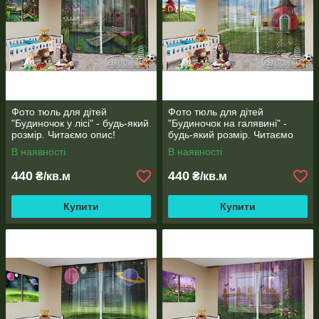
ТКАНИНИ ДЛЯ ФОТО ШТОР, ТЮЛЯ, ШТОРОК У ВАННУ,
ПОКРИВАЛ
ІНФОРМАЦІЯ ПРО ТКАНИНИ
Фото тюль для дітей
Фото тюль для дітей
"Будиночок у лісі" - будь-який
"Будиночок на галявині" -
розмір. Читаємо опис!
будь-який розмір. Читаємо
опис!
В наявності
В наявності
440
440
₴/кв.м
₴/кв.м
Купити
Купити
КРІПЛЕННЯ ДЛЯ ФОТО ШТОР і ТЮЛЯ, ШТОРОК ДЛЯ
ВАННОЇ
ІНФОРМАЦІЯ ПРО КРІПЛЕННЯ