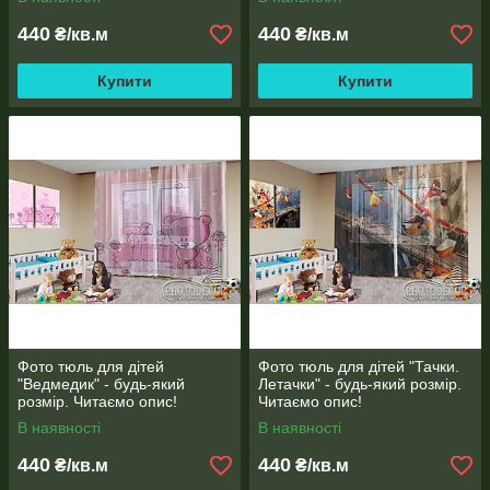
440
440
₴/кв.м
₴/кв.м
Купити
Купити
Фото тюль для дітей
Фото тюль для дітей "Тачки.
"Ведмедик" - будь-який
Летачки" - будь-який розмір.
розмір. Читаємо опис!
Читаємо опис!
В наявності
В наявності
440
440
₴/кв.м
₴/кв.м