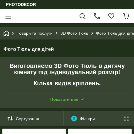
PHOTODECOR
Товари та послуги
3D Фото Тюль
Фото Тюль для діт
Фото Тюль для дітей
Виготовляємо 3D Фото Тюль в дитячу
кімнату
під індивідуальний розмір!
Кілька видів кріплень.
- Перед друком підганяємо зображення під розмір клієнта.
Показати все
- Створюємо колажі за побажанням клієнта.
- Коригуємо колір зображення.
Сортування
0
Фільтри