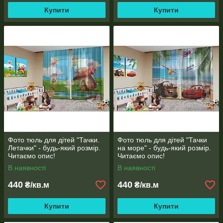
Купити
Купити
Фото тюль для дітей "Тачки.
Фото тюль для дітей "Тачки
Летачки" - будь-який розмір.
на море" - будь-який розмір.
Читаємо опис!
Читаємо опис!
В наявності
В наявності
440
440
₴/кв.м
₴/кв.м
Купити
Купити