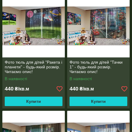
ФОТО НАШИХ ГАЛЕРЕЯ РОБІТ
Фото тюль для дітей "Ракета і
Фото тюль для дітей "Тачки
планети" - будь-який розмір.
1" - будь-який розмір.
РОБОТИ, ЯКІ НАДСИЛАЮТЬ НАМ НАШІ КЛІЄНТИ
Читаємо опис!
Читаємо опис!
В наявності
В наявності
440
440
₴/кв.м
₴/кв.м
Купити
Купити