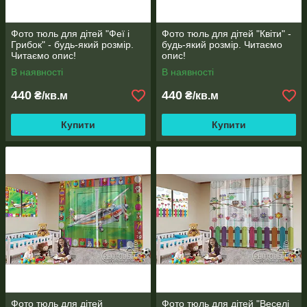
Прасувати при середній температурі 180-200
градусів.
Фото тюль для дітей "Феї і
Фото тюль для дітей "Квіти" -
* Увага! Колір і відтінок можуть відрізнятися, залежно від
Грибок" - будь-який розмір.
будь-який розмір. Читаємо
Читаємо опис!
опис!
налаштувань монітора або екрана телефону, планшета
(яскравість, контраст, насиченість), а також освітлення в
В наявності
В наявності
Вашому приміщенні.
440
440
₴/кв.м
₴/кв.м
* При широкоформатному друку допустима похибка у розмірі
±2 см
Купити
Купити
Фото тюль для дітей
Фото тюль для дітей "Веселі