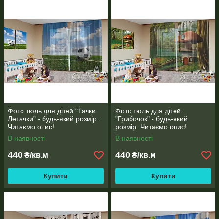
Фото тюль для дітей "Тачки.
Фото тюль для дітей
Летачки" - будь-який розмір.
"Грибочок" - будь-який
Читаємо опис!
розмір. Читаємо опис!
В наявності
В наявності
440
440
₴/кв.м
₴/кв.м
Купити
Купити