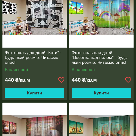
Фото тюль для дітей "Коти" -
Фото тюль для дітей
будь-який розмір. Читаємо
"Веселка над полем" - будь-
опис!
який розмір. Читаємо опис!
В наявності
В наявності
440
440
₴/кв.м
₴/кв.м
Купити
Купити