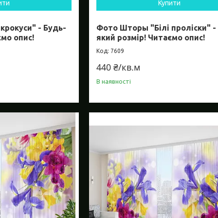
ити
Купити
крокуси" - Будь-
Фото Шторы "Білі проліски" -
ємо опис!
який розмір! Читаємо опис!
7609
440 ₴/кв.м
В наявності