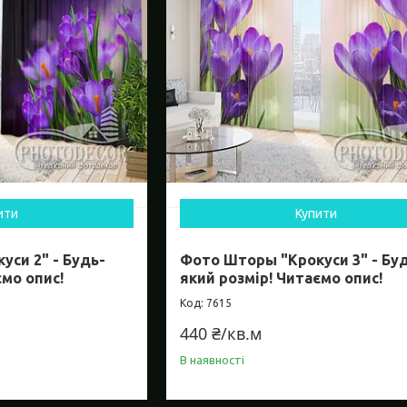
ити
Купити
си 2" - Будь-
Фото Шторы "Крокуси 3" - Бу
ємо опис!
який розмір! Читаємо опис!
7615
440 ₴/кв.м
В наявності