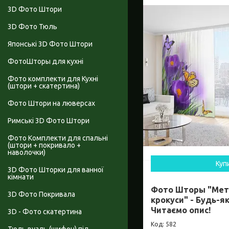
3D Фото Штори
3D Фото Тюль
Японські 3D Фото Штори
ФотоШторы для кухні
Фото комплекти для Кухні
(штори + скатертина)
Фото Штори на люверсах
Римські 3D Фото Штори
Фото Комплекти для спальні
(штори + покривало +
наволочки)
Куп
3D Фото Шторки для ванної
кімнати
Фото Шторы "Мет
3D Фото Покривала
крокуси" - Будь-як
Читаємо опис!
3D - Фото скатертина
582