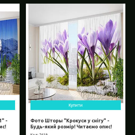
Купити
" -
Фото Шторы "Крокуси у снігу" -
ис!
Будь-який розмір! Читаємо опис!
7619