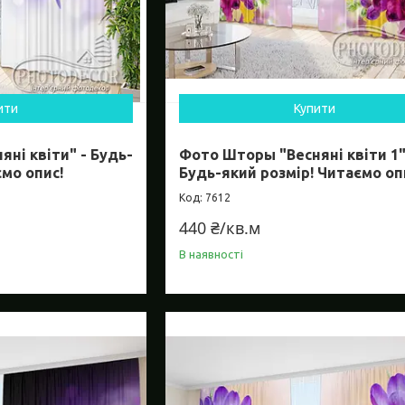
ити
Купити
ні квіти" - Будь-
Фото Шторы "Весняні квіти 1"
ємо опис!
Будь-який розмір! Читаємо оп
7612
440 ₴/кв.м
В наявності