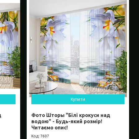
Купити
д
Фото Шторы "Білі крокуси над
водою" - Будь-який розмір!
Читаємо опис!
7607