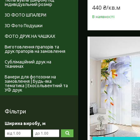
Тюль вуаль (шифон) під
індивідуальний розмір
440 ₴/кв.м
3D ФОТО ШПАЛЕРИ
В наявності
3D Фото Подушки
ФОТО ДРУК НА ЧАШКАХ
Виготовлення прапорів та
друк прапорів на замовлення
Сублімаційний друк на
тканинах
Банери для фотозони на
замовлення | Будь-яка
тематика | Екосольвентний та
УФ друк
Фільтри
Ширина виробу, м