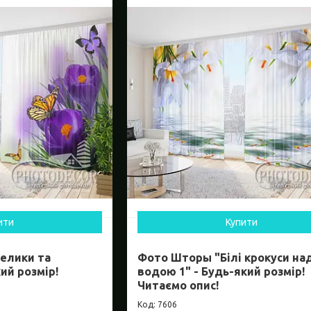
ити
Купити
елики та
Фото Шторы "Білі крокуси на
ий розмір!
водою 1" - Будь-який розмір!
Читаємо опис!
7606