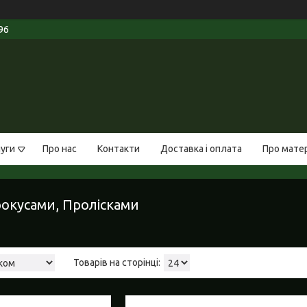
96
луги
Про нас
Контакти
Доставка і оплата
Про мате
окусами, Пролісками