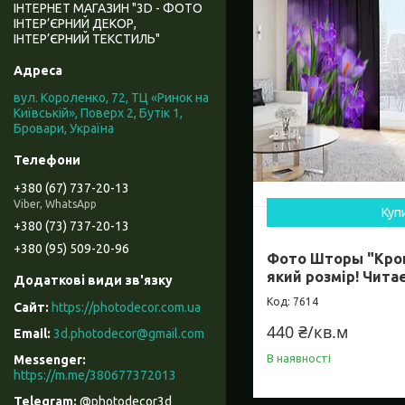
ІНТЕРНЕТ МАГАЗИН "3D - ФОТО
ІНТЕР’ЄРНИЙ ДЕКОР,
ІНТЕР’ЄРНИЙ ТЕКСТИЛЬ"
вул. Короленко, 72, ТЦ «Ринок на
Київській», Поверх 2, Бутік 1,
Бровари, Україна
+380 (67) 737-20-13
Viber, WhatsApp
Куп
+380 (73) 737-20-13
+380 (95) 509-20-96
Фото Шторы "Кроку
який розмір! Чита
7614
https://photodecor.com.ua
440 ₴/кв.м
3d.photodecor@gmail.com
В наявності
https://m.me/380677372013
@photodecor3d