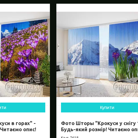
ити
Купити
си в горах" -
Фото Шторы "Крокуси у снігу 1
 Читаємо опис!
Будь-який розмір! Читаємо оп
7618