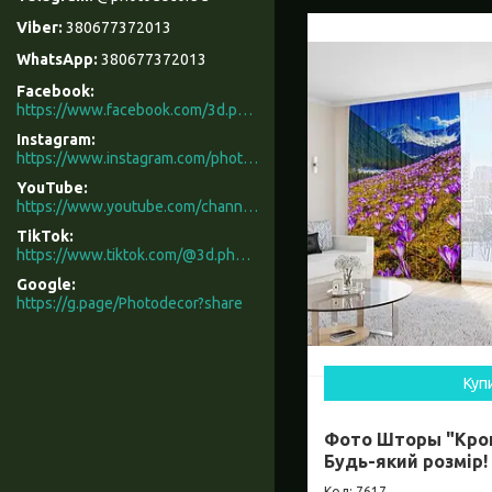
380677372013
380677372013
Facebook
https://www.facebook.com/3d.photodecor/
Instagram
https://www.instagram.com/photodecor.com.ua/
YouTube
https://www.youtube.com/channel/UCXCUerfqRY1Pw7-IptdbqyA/videos
TikTok
https://www.tiktok.com/@3d.photodecor?is_from_webapp=1&sender_device=pc
Google
https://g.page/Photodecor?share
Куп
Фото Шторы "Кроку
Будь-який розмір!
7617