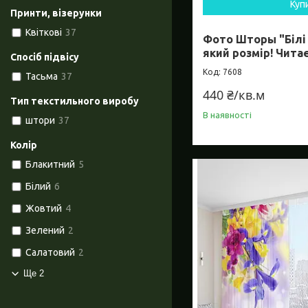
Куп
Принти, візерунки
Квіткові
37
Фото Шторы "Білі 
який розмір! Чита
Спосіб підвісу
7608
Тасьма
37
440 ₴/кв.м
Тип текстильного виробу
В наявності
штори
37
Колір
Блакитний
5
Білий
6
Жовтий
4
Зелений
2
Салатовий
2
Ще 2