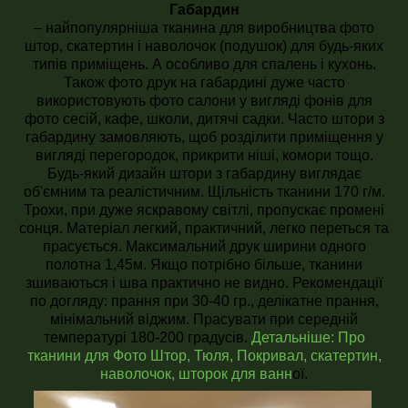
Габардин
– найпопулярніша тканина для виробництва фото
штор, скатертин і наволочок (подушок) для будь-яких
типів приміщень. А особливо для спалень і кухонь.
Також фото друк на габардині дуже часто
використовують фото салони у вигляді фонів для
фото сесій, кафе, школи, дитячі садки. Часто штори з
габардину замовляють, щоб розділити приміщення у
вигляді перегородок, прикрити ніші, комори тощо.
Будь-який дизайн штори з габардину виглядає
об'ємним та реалістичним. Щільність тканини 170 г/м.
Трохи, при дуже яскравому світлі, пропускає промені
сонця. Матеріал легкий, практичний, легко переться та
прасується. Максимальний друк ширини одного
полотна 1,45м. Якщо потрібно більше, тканини
зшиваються і шва практично не видно. Рекомендації
по догляду: прання при 30-40 гр., делікатне прання,
мінімальний віджим. Прасувати при середній
температурі 180-200 градусів.
Детальніше:
Про
тканини для Фото Штор, Тюля, Покривал, скатертин,
наволочок, шторок для ванн
ої.