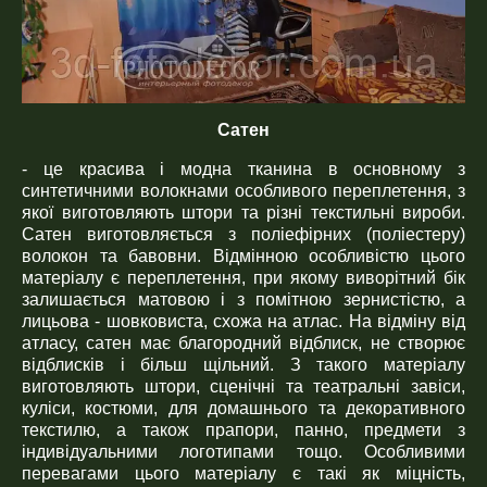
Сатен
- це красива і модна тканина в основному з
синтетичними волокнами особливого переплетення, з
якої виготовляють штори та різні текстильні вироби.
Сатен виготовляється з поліефірних (поліестеру)
волокон та бавовни. Відмінною особливістю цього
матеріалу є переплетення, при якому виворітний бік
залишається матовою і з помітною зернистістю, а
лицьова - шовковиста, схожа на атлас. На відміну від
атласу, сатен має благородний відблиск, не створює
відблисків і більш щільний. З такого матеріалу
виготовляють штори, сценічні та театральні завіси,
куліси, костюми, для домашнього та декоративного
текстилю, а також прапори, панно, предмети з
індивідуальними логотипами тощо. Особливими
перевагами цього матеріалу є такі як міцність,