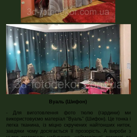
Вуаль (Шифон)
- Для виготовлення фото тюлю (гардини) ми
використовуємо матеріал "Вуаль" (Шифон). Це тонка і
легка тканина, із міцно скручених найтонших ниток,
завдяки чому досягається її прозорість. А вироби з