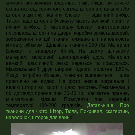
звукопоглинаючими властивостями. Якщо ви хочете
сховатись від сонячного світла, штори в спальню або
штори в дитячу тканину блекаут ― відмінний вибір.
Також наші штори з блекауту мають великий попит у
нічних клубах. З матеріалу блекаут виготовляємо
покривала, шторки на дверні коробки замість дверей,
зображення на цій тканині оживають і наповнюють
кімнату об'ємом. Щільність тканини 250 г/м. Матеріал
Блекаут з вивороту білий. На цьому щільному
матеріалі можливий двосторонній друк. Матеріал
важкий, практичний, легко переться та прасується.
Максимальний друк ширини одного полотна 1,50м.
Якщо потрібно більше, тканини зшиваються і шва
практично не видно. На фото нижче покривала і
великі штори всі зшиті з двох полотен. Рекомендації
по догляду: прання при 30-40 гр., делікатне прання,
мінімальний віджим. Прасувати при середній
температурі 180-200 градусів.
Детальніше:
Про
тканини для Фото Штор, Тюля, Покривал, скатертин,
наволочок, шторок для ванн
ої.