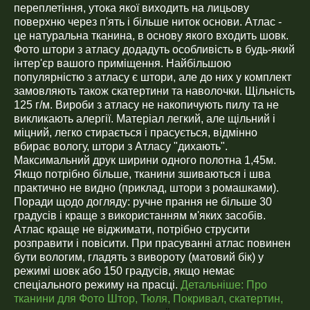
переплетіння, утока якої виходить на лицьову
поверхню через п'ять і більше ниток основи. Атлас -
це натуральна тканина, в основу якого входить шовк.
Фото штори з атласу додадуть особливість в будь-який
інтер'єр вашого приміщення. Найбільшою
популярністю з атласу є штори, але до них у комплект
замовляють також скатертини та наволочки. Щільність
125 г/м. Вироби з атласу не накопичують пилу та не
викликають алергії. Матеріал легкий, але щільний і
міцний, легко стирається і прасується, відмінно
вбирає вологу, штори з Атласу "дихають".
Максимальний друк ширини одного полотна 1,45м.
Якщо потрібно більше, тканини зшиваються і шва
практично не видно (приклад, штори з ромашками).
Поради щодо догляду: ручне прання не більше 30
градусів і краще з використанням м'яких засобів.
Атлас краще не віджимати, потрібно струсити
розправити і повісити. При прасуванні атлас повинен
бути вологим, гладять з вивороту (матовий бік) у
режимі шовк або 150 градусів, якщо немає
спеціального режиму на прасці.
Детальніше:
Про
тканини для Фото Штор, Тюля, Покривал, скатертин,