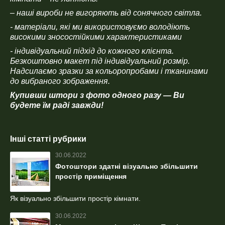
– наші вироби не вигоряють від сонячного світла.
- матеріали, які ми використовуємо володіють
високими зносостійкими характеристиками
- індивідуальний підхід до кожного клієнта.
Безкоштовно макет під індивідуальний розмір.
Надсилаємо зразки за кольоропробами і тканинами
до вибраного зображення.
Купивши штори з фото одного разу ― Ви
будете їм раді завжди!
Інші статті рубрики
30.06.2022
Фотоштори здатні візуально збільшити
простір приміщення
Як візуально збільшити простір кімнати.
30.06.2022