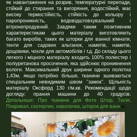
як навантаження на розрив, температурні перепади,
стійкий до стирання та вигоряння, водостійкий, має
високу термостійкість, стійкість до кольору і
паропроникність, водовідштовхувальний і
вітронепродувний. Завдяки таким позитивним
характеристикам цього матеріалу виготовляють
багато виробів, таких як шторки для ванної кімнати,
тенти для садових альтанок, наметів, наметів,
дощовики, чохли для автомобілів і т.д. До складу цього
легкого і міцного матеріалу входить 100% поліестер і
поліуретанова просочення, яка здійснює проникнення
вологи. Максимальний друк ширини одного полотна
1,43м, якщо потрібно більше, тканини зшиваються
спеціальним невидимим швом "замок". Щільність
матеріалу Оксфорд 130 г/м.кв. Рекомендації щодо
догляду: прання машини до 40 градусів.
Детальніше:
Про тканини для Фото Штор, Тюля,
Покривал, скатертин, наволочок, шторок для ванн
ої.