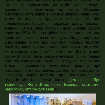
цього матеріалу набувають неймовірної легкості та
стильності. Зображення на такій тканині будуть
легкими та невагомими як міраж. Можливе
виготовлення та інших виробів із шифону, наприклад,
таких як парео з будь-яким зображенням, або
індивідуального друку для верхнього одягу. Щільність
тканини 50 г/м. Максимальний друк ширини одного
полотна 1,50м. Якщо потрібно більше, тканини можна
пошити і шва практично не видно. Або для зручності
відкривання вікна або балкона можемо полотна
робити різної ширини (останнє фото з п'яти полотен).
На люверсах тюль зшитий з 4 полотен. Для того, щоб
освіжити фото тюль, рекомендується ручне прання
при температурі не вище 30 градусів. Але можна
також з машинним делікатним пранням при
використанні м'яких миючих засобів та ополіскувачів.
Прасувати виріб вологим, при температурі 130
градусів або на режимі "шовк".
Детальніше:
Про
тканини для Фото Штор, Тюля, Покривал, скатертин,
наволочок, шторок для ванн
ої.