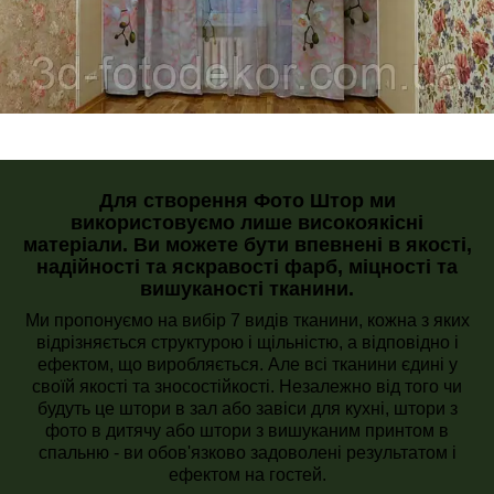
Для створення Фото Штор ми
використовуємо лише високоякісні
матеріали. Ви можете бути впевнені в якості,
надійності та яскравості фарб, міцності та
вишуканості тканини.
Ми пропонуємо на вибір 7 видів тканини, кожна з яких
відрізняється структурою і щільністю, а відповідно і
ефектом, що виробляється. Але всі тканини єдині у
своїй якості та зносостійкості. Незалежно від того чи
будуть це штори в зал або завіси для кухні, штори з
фото в дитячу або штори з вишуканим принтом в
спальню - ви обов'язково задоволені результатом і
ефектом на гостей.