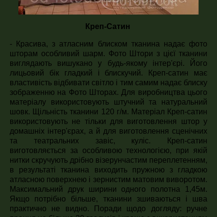
Креп-Сатин
- Красива, з атласним блиском тканина надає фото
шторам особливий шарм. Фото Штори з цієї тканини
виглядають вишукано у будь-якому інтер'єрі. Його
лицьовий бік гладкий і блискучий. Креп-сатин має
властивість відбивати світло і тим самим надає блиску
зображенню на Фото Шторах. Для виробництва цього
матеріалу використовують штучний та натуральний
шовк. Щільність тканини 120 г/м. Матеріал Креп-сатин
використовують не тільки для виготовлення штор у
домашніх інтер'єрах, а й для виготовлення сценічних
та театральних завіс, куліс. Креп-сатин
виготовляється за особливою технологією, при якій
нитки скручують дрібно візерунчастим переплетенням,
в результаті тканина виходить пружною з гладкою
атласною поверхнею і зернистим матовим виворотом.
Максимальний друк ширини одного полотна 1,45м.
Якщо потрібно більше, тканини зшиваються і шва
практично не видно. Поради щодо догляду: ручне