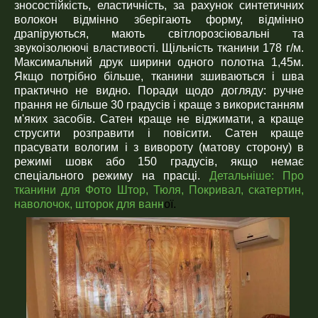
зносостійкість, еластичність, за рахунок синтетичних
волокон відмінно зберігають форму, відмінно
драпіруються, мають світлорозсіювальні та
звукоізолюючі властивості. Щільність тканини 178 г/м.
Максимальний друк ширини одного полотна 1,45м.
Якщо потрібно більше, тканини зшиваються і шва
практично не видно. Поради щодо догляду: ручне
прання не більше 30 градусів і краще з використанням
м'яких засобів. Сатен краще не віджимати, а краще
струсити розправити і повісити. Сатен краще
прасувати вологим і з вивороту (матову сторону) в
режимі шовк або 150 градусів, якщо немає
спеціального режиму на прасці.
Детальніше:
Про
тканини для Фото Штор, Тюля, Покривал, скатертин,
наволочок, шторок для ванн
ої.