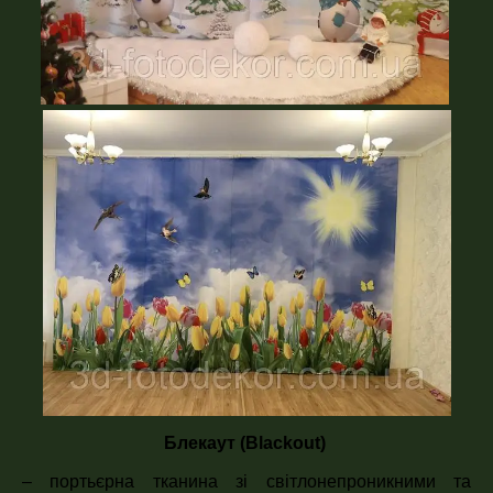
Блекаут
(Blackout)
– портьєрна тканина зі світлонепроникними та